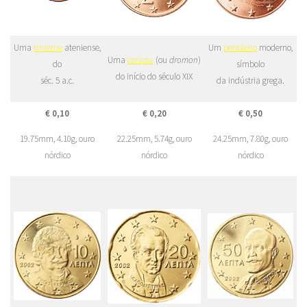
Uma
trirreme
ateniense,
Um
petroleiro
moderno,
Uma
corveta
(ou
dromon
)
do
símbolo
do início do século XIX
séc. 5 a.c.
da indústria grega.
€ 0,10
€ 0,20
€ 0,50
19.75mm, 4.10g, ouro
22.25mm, 5.74g, ouro
24.25mm, 7.80g, ouro
nórdico
nórdico
nórdico