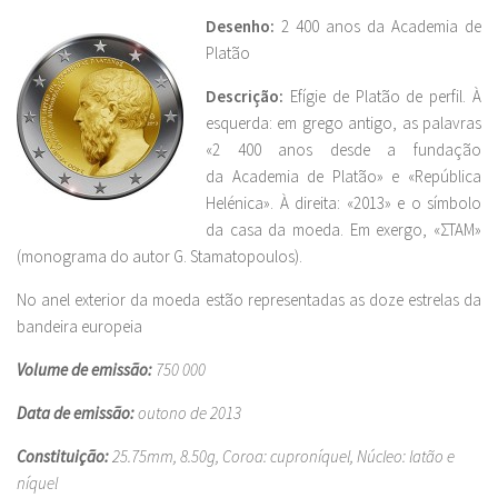
Desenho:
2 400 anos da Academia de
Platão
Descrição:
Efígie de Platão de perfil. À
esquerda: em grego antigo, as palavras
«2 400 anos desde a fundação
da Academia de Platão» e «República
Helénica». À direita: «2013» e o símbolo
da casa da moeda. Em exergo, «ΣΤΑΜ»
(monograma do autor G. Stamatopoulos).
No anel exterior da moeda estão representadas as doze estrelas da
bandeira europeia
Volume de emissão:
750 000
Data de emissão:
outono de 2013
Constituição:
25.75mm, 8.50g, Coroa: cuproníquel, Núcleo: latão e
níquel