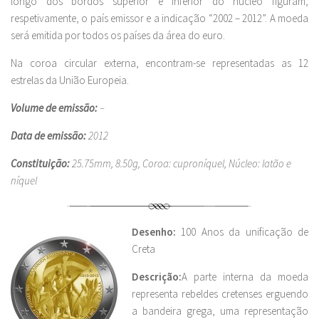
longo dos bordos superior e inferior do núcleo figuram,
respetivamente, o país emissor e a indicação “2002 – 2012”. A moeda
será emitida por todos os países da área do euro.
Na coroa circular externa, encontram-se representadas as 12
estrelas da União Europeia.
Volume de emissão:
–
Data de emissão:
2012
Constituição:
25.75mm, 8.50g, Coroa: cuproníquel, Núcleo: latão e
níquel
Desenho:
100 Anos da unificação de
Creta
Descrição:
A parte interna da moeda
representa rebeldes cretenses erguendo
a bandeira grega, uma representação