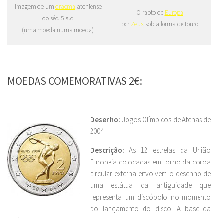
Imagem de um
dracma
ateniense
O rapto de
Europa
do séc. 5 a.c.
por
Zeus
, sob a forma de touro
(uma moeda numa moeda)
MOEDAS COMEMORATIVAS 2€:
Desenho:
Jogos Olímpicos de Atenas de
2004
Descrição:
As 12 estrelas da União
Europeia colocadas em torno da coroa
circular externa envolvem o desenho de
uma estátua da antiguidade que
representa um discóbolo no momento
do lançamento do disco. A base da