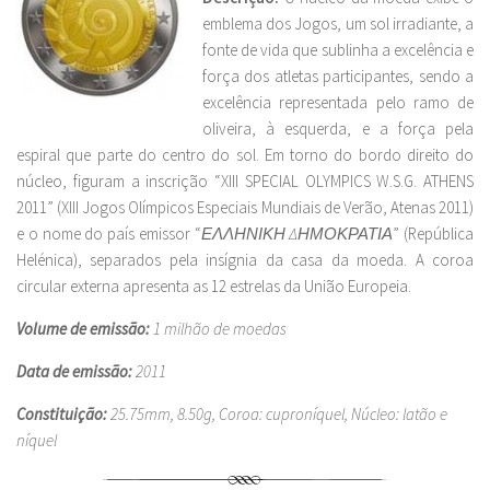
emblema dos Jogos, um sol irradiante, a
fonte de vida que sublinha a excelência e
força dos atletas participantes, sendo a
excelência representada pelo ramo de
oliveira, à esquerda, e a força pela
espiral que parte do centro do sol. Em torno do bordo direito do
núcleo, figuram a inscrição “XIII SPECIAL OLYMPICS W.S.G. ATHENS
2011” (XIII Jogos Olímpicos Especiais Mundiais de Verão, Atenas 2011)
e o nome do país emissor “
ΕΛΛΗΝΙΚΗ ΔΗΜΟΚΡΑΤΙΑ
” (República
Helénica), separados pela insígnia da casa da moeda. A coroa
circular externa apresenta as 12 estrelas da União Europeia.
Volume de emissão:
1 milhão de moedas
Data de emissão:
2011
Constituição:
25.75mm, 8.50g, Coroa: cuproníquel, Núcleo: latão e
níquel