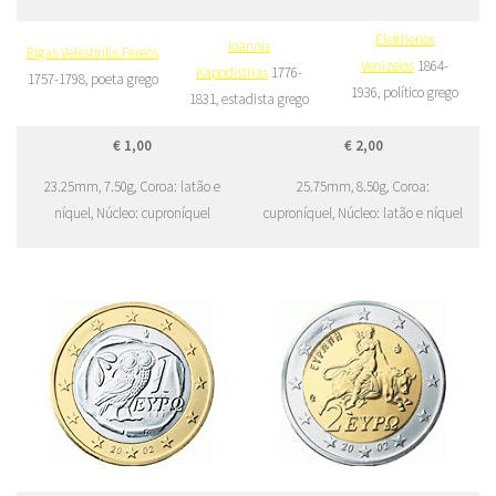
Eleftherios
Ioannis
Rigas Velestinlis-Fereos
Venizelos
1864-
Kapodistrias
1776-
1757-1798, poeta grego
1936, político grego
1831, estadista grego
€ 1,00
€ 2,00
23.25mm, 7.50g, Coroa: latão e
25.75mm, 8.50g, Coroa:
níquel, Núcleo: cuproníquel
cuproníquel, Núcleo: latão e níquel