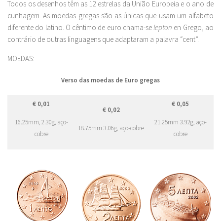
Todos os desenhos têm as 12 estrelas da União Europeia e o ano de
cunhagem. As moedas gregas são as únicas que usam um alfabeto
diferente do latino. O cêntimo de euro chama-se
lepton
en Grego, ao
contrário de outras linguagens que adaptaram a palavra “cent”.
MOEDAS:
Verso das moedas de Euro gregas
€ 0,01
€ 0,05
€ 0,02
16.25mm, 2.30g, aço-
21.25mm 3.92g, aço-
18.75mm 3.06g, aço-cobre
cobre
cobre