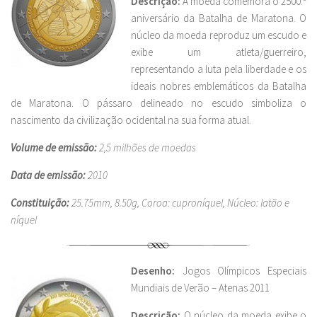
Descrição:
A moeda comemora o 2500.º
aniversário da Batalha de Maratona. O
núcleo da moeda reproduz um escudo e
exibe um atleta/guerreiro,
representando a luta pela liberdade e os
ideais nobres emblemáticos da Batalha
de Maratona. O pássaro delineado no escudo simboliza o
nascimento da civilização ocidental na sua forma atual.
Volume de emissão:
2,5 milhões de moedas
Data de emissão:
2010
Constituição:
25.75mm, 8.50g, Coroa: cuproníquel, Núcleo: latão e
níquel
Desenho:
Jogos Olímpicos Especiais
Mundiais de Verão – Atenas 2011
Descrição:
O núcleo da moeda exibe o