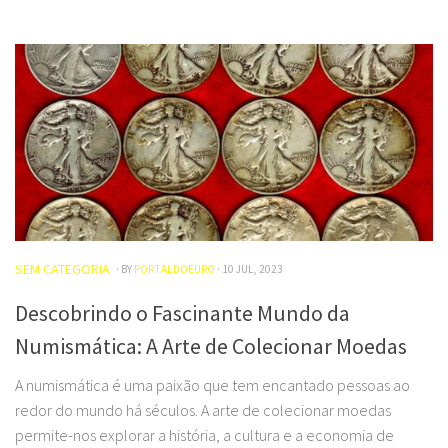
SEM CATEGORIA
· BY
PORTALDOEURO
· 10 JUL, 2023
Descobrindo o Fascinante Mundo da
Numismática: A Arte de Colecionar Moedas
A numismática é uma paixão que tem encantado pessoas ao
redor do mundo há séculos. A arte de colecionar moedas
permite-nos explorar a história, a cultura e a economia de