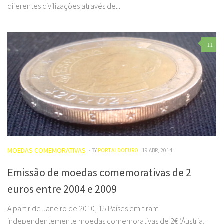
diferentes civilizações através de...
11
MOEDAS COMEMORATIVAS
· BY
PORTALDOEURO
· 19 ABR, 2014
Emissão de moedas comemorativas de 2
euros entre 2004 e 2009
A partir de Janeiro de 2010, 15 Países emitiram
independentemente moedas comemorativas de 2€ (Áustria,