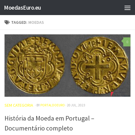
MoedasEuro.eu
Skip to content
TAGGED:
MOEDAS
0
SEM CATEGORIA
· BY
PORTALDOEURO
· 20 JUL, 2023
História da Moeda em Portugal –
Documentário completo