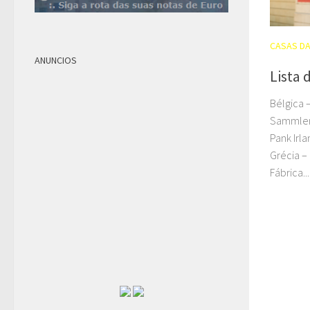
CASAS D
ANUNCIOS
Lista 
Bélgica 
Sammlerm
Pank Irl
Grécia –
Fábrica...