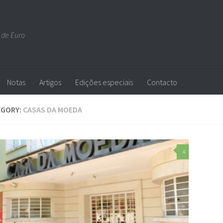
 de Euro
Notas
Artigos
Edições especiais
Contacto
EGORY:
CASAS DA MOEDA
4