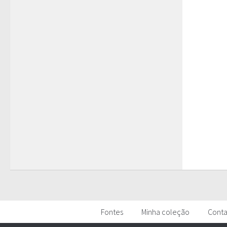
Fontes
Minha coleção
Cont