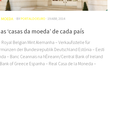
A MOEDA
· BY
PORTALDOEURO
· 19 ABR, 2014
das ‘casas da moeda’ de cada país
– Royal Belgian Mint Alemanha – Verkaufsstelle für
ünzen der Bundesrepublik Deutschland Estónia – Eesti
anda – Banc Ceannais na hÉireann/Central Bank of Ireland
 Bank of Greece Espanha – Real Casa de la Moneda –