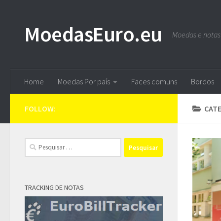
Skip to content
MoedasEuro.eu
Moedas e notas
Home
Moedas Por país
Faces comuns
Bordos
FOLLOW:
CAT
Pesquisar
por:
TRACKING DE NOTAS