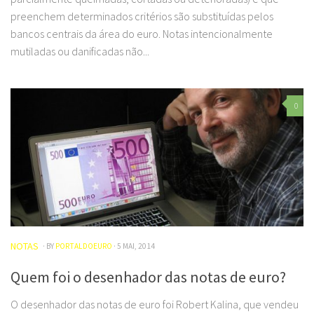
preenchem determinados critérios são substituídas pelos
bancos centrais da área do euro. Notas intencionalmente
mutiladas ou danificadas não...
0
NOTAS
· BY
PORTALDOEURO
· 5 MAI, 2014
Quem foi o desenhador das notas de euro?
O desenhador das notas de euro foi Robert Kalina, que vendeu