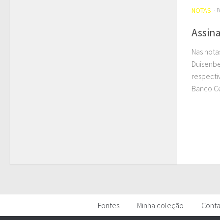
NOTAS
· 
Assina
Nas nota
Duisenbe
respecti
Banco Ce
Fontes
Minha coleção
Cont