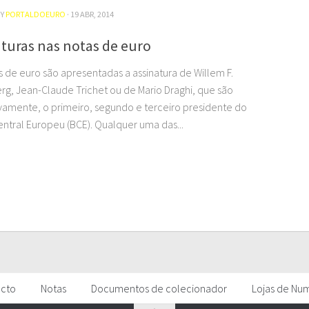
BY
PORTALDOEURO
· 19 ABR, 2014
turas nas notas de euro
s de euro são apresentadas a assinatura de Willem F.
rg, Jean-Claude Trichet ou de Mario Draghi, que são
vamente, o primeiro, segundo e terceiro presidente do
ntral Europeu (BCE). Qualquer uma das...
acto
Notas
Documentos de colecionador
Lojas de Nu