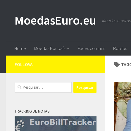
Skip to content
MoedasEuro.eu
Moedas e notas
Home
Moedas Por país
Faces comuns
Bordos
FOLLOW:
TAG
Pesquisar
por:
TRACKING DE NOTAS