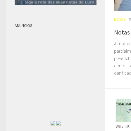
NOTAS
· 
ANUNCIOS
Notas 
As notas
parcialm
preenche
centrais
danificad