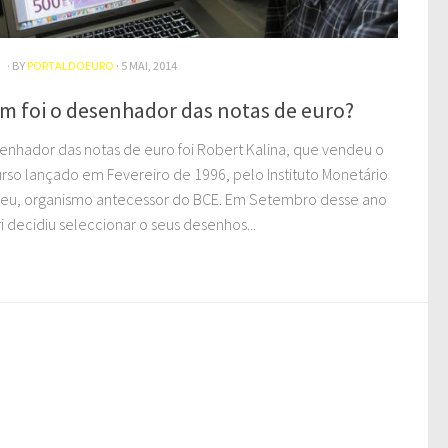
S
· BY
PORTALDOEURO
· 5 MAI, 2014
m foi o desenhador das notas de euro?
enhador das notas de euro foi Robert Kalina, que vendeu o
rso lançado em Fevereiro de 1996, pelo Instituto Monetário
eu, organismo antecessor do BCE. Em Setembro desse ano
i decidiu seleccionar o seus desenhos...