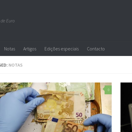
 de Euro
Notas
Artigos
Edições especiais
Contacto
GED:
NOTAS
0